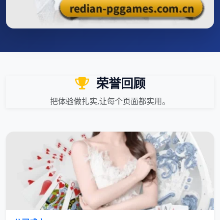
荣誉回顾
把体验做扎实,让每个页面都实用。