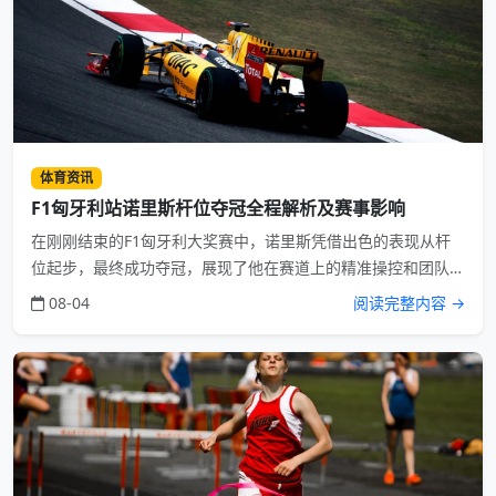
体育资讯
F1匈牙利站诺里斯杆位夺冠全程解析及赛事影响
在刚刚结束的F1匈牙利大奖赛中，诺里斯凭借出色的表现从杆
位起步，最终成功夺冠，展现了他在赛道上的精准操控和团队战
略执行力。此次赛事不仅体现了赛车手之间的激烈竞争，也反映
08-04
阅读完整内容 →
出车辆性能与战术选择在现代F1比...