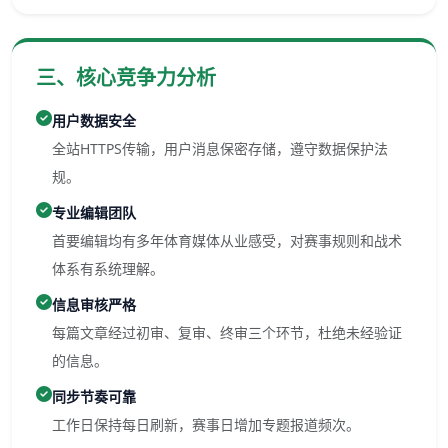
三、核心竞争力分析
用户数据安全
全站HTTPS传输，用户消息保密存储，遵守数据保护法
规。
专业编辑团队
首要编辑均有多年体育媒体从业感受，对赛事规则和战术
体系有系统理解。
信息审核严格
每篇文章经过初审、复审、终审三个环节，杜绝未经验证
的信息。
同步节奏可靠
工作日保持每日刷新，赛事日增加专题报道频次。