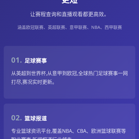
让赛程查询和直播观看都更高效。
涵盖欧冠联赛、英超联赛、意甲联赛、NBA、西甲联赛
01.
足球赛事
从英超到世界杯,从意甲到欧冠,全球热门足球赛事一网
打尽,赛况实时更新。
02.
篮球报道
专业篮球资讯平台,覆盖NBA、CBA、欧洲篮球联赛等