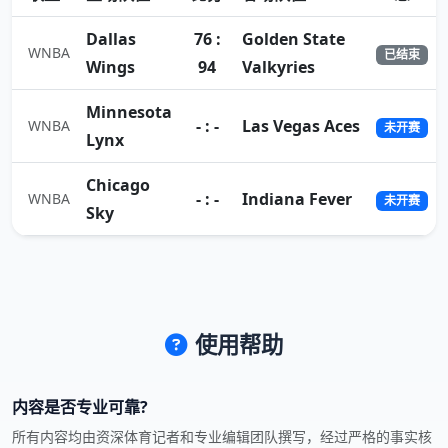
Dallas
76 :
Golden State
WNBA
已结束
Wings
94
Valkyries
Minnesota
- : -
Las Vegas Aces
WNBA
未开赛
Lynx
Chicago
- : -
Indiana Fever
WNBA
未开赛
Sky
使用帮助
内容是否专业可靠?
所有内容均由资深体育记者和专业编辑团队撰写，经过严格的事实核