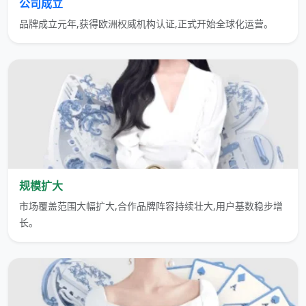
公司成立
品牌成立元年,获得欧洲权威机构认证,正式开始全球化运营。
规模扩大
市场覆盖范围大幅扩大,合作品牌阵容持续壮大,用户基数稳步增
长。