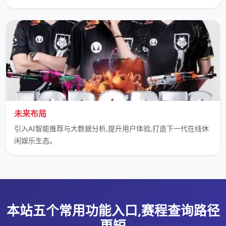
未来布局
引入AI智能推荐与大数据分析,提升用户体验,打造下一代在线休
闲娱乐生态。
本站五个常用功能入口,赛程查询路径
更短