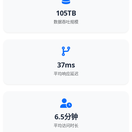
105TB
数据吞吐规模
37ms
平均响应延迟
6.5分钟
平均访问时长