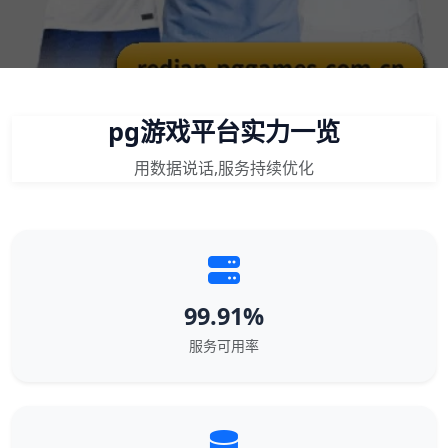
pg游戏平台实力一览
用数据说话,服务持续优化
99.91%
服务可用率