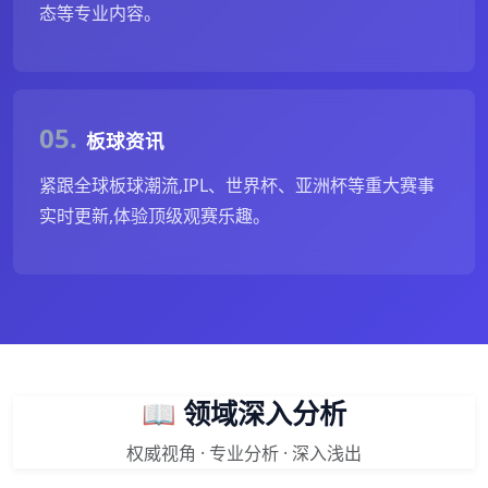
态等专业内容。
05.
板球资讯
紧跟全球板球潮流,IPL、世界杯、亚洲杯等重大赛事
实时更新,体验顶级观赛乐趣。
📖 领域深入分析
权威视角 · 专业分析 · 深入浅出