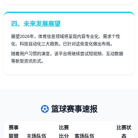
四、未来发展展望
展望2026年，体育信息领域将呈现内容专业化、需求个性
化、科技自动化三大趋势。已针对这些变化做出布局。
随着用户习惯的演变，该平台将继续尝试短视频、互动数据
等新型资讯形式。
篮球赛事速报
赛事
比赛
比赛状
联盟
主场队伍
比分
客场队伍
态