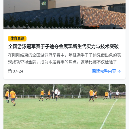
体育资讯
全国游泳冠军赛于子迪夺金展现新生代实力与技术突破
在刚刚结束的全国游泳冠军赛中，年轻选手于子迪凭借出色的表
现成功夺得金牌，成为本届赛事的焦点。这场比赛不仅检验了运
动员们的体能和技术，更体现了我国游泳项目在培养新生代力量
07-24
阅读完整内容 →
上的成果。于子迪的夺金不仅是个人...