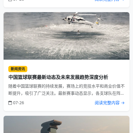
她在战术执行和心理调节方面的成...
新闻资讯
中国篮球联赛最新动态及未来发展趋势深度分析
随着中国篮球联赛的持续发展，赛场上的竞技水平和商业价值不
断提升，吸引了广泛关注。最新赛事动态显示，各支球队在阵容
调整和战术布置上均表现出更多的多样化和专业化趋势。本文将
07-26
阅读完整内容 →
围绕中国篮球联赛的最新比赛情况、...