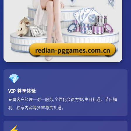
💎
VIP 尊享体验
专属客户经理一对一服务,个性化会员方案,生日礼遇、节日福
利、独家内容等多重尊贵礼遇。
⚡