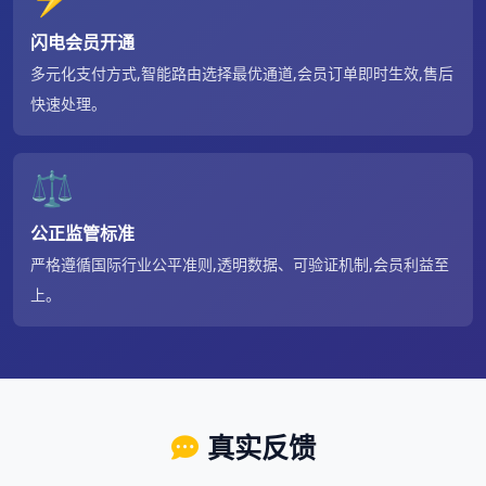
闪电会员开通
多元化支付方式,智能路由选择最优通道,会员订单即时生效,售后
快速处理。
⚖️
公正监管标准
严格遵循国际行业公平准则,透明数据、可验证机制,会员利益至
上。
真实反馈