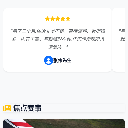
"用了三个月,体验非常不错。直播流畅、数据精
"平
准、内容丰富。客服随时在线,任何问题都能迅
就
速解决。"
张伟先生
焦点赛事